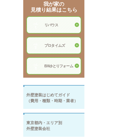
我が家の
見積り結果はこちら
vol.
リバウス
1
vol.
プロタイムズ
2
vol.
BXゆとりフォーム
3
外壁塗装はじめてガイド
（費用・種類・時期・業者）
東京都内・エリア別
外壁塗装会社