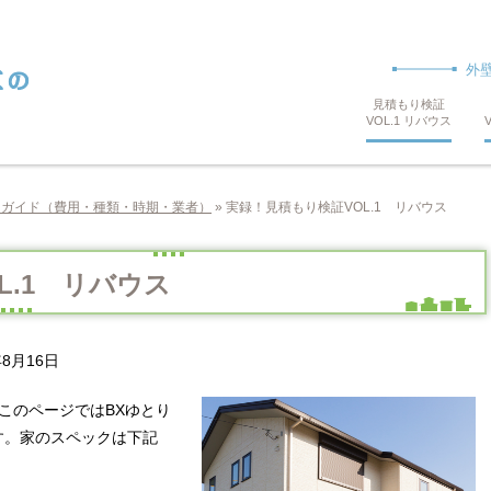
外
見積もり検証
VOL.1 リバウス
てガイド（費用・種類・時期・業者）
»
実録！見積もり検証VOL.1 リバウス
L.1 リバウス
年8月16日
このページではBXゆとり
す。家のスペックは下記