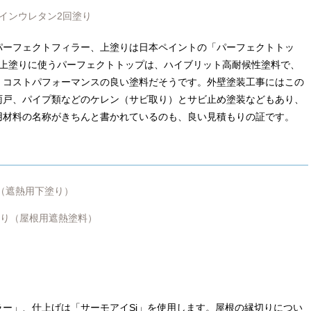
インウレタン2回塗り
パーフェクトフィラー、上塗りは日本ペイントの「パーフェクトトッ
。上塗りに使うパーフェクトトップは、ハイブリット高耐候性塗料で、
。コストパフォーマンスの良い塗料だそうです。外壁塗装工事にはこの
雨戸、パイプ類などのケレン（サビ取り）とサビ止め塗装などもあり、
用材料の名称がきちんと書かれているのも、良い見積もりの証です。
（遮熱用下塗り）
塗り（屋根用遮熱塗料）
ー」、仕上げは「サーモアイSi」を使用します。屋根の縁切りについ