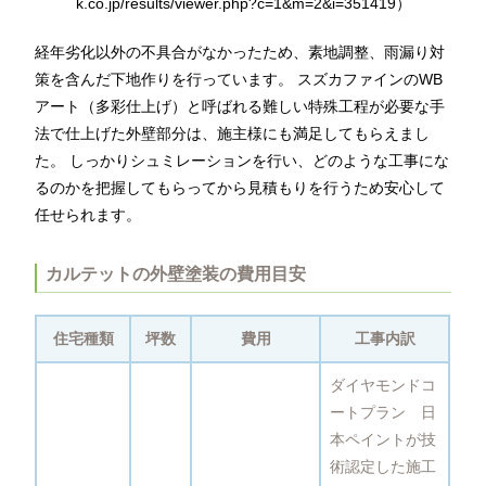
k.co.jp/results/viewer.php?c=1&m=2&i=351419）
経年劣化以外の不具合がなかったため、素地調整、雨漏り対
策を含んだ下地作りを行っています。 スズカファインのWB
アート（多彩仕上げ）と呼ばれる難しい特殊工程が必要な手
法で仕上げた外壁部分は、施主様にも満足してもらえまし
た。 しっかりシュミレーションを行い、どのような工事にな
るのかを把握してもらってから見積もりを行うため安心して
任せられます。
カルテットの外壁塗装の費用目安
住宅種類
坪数
費用
工事内訳
ダイヤモンドコ
ートプラン 日
本ペイントが技
術認定した施工