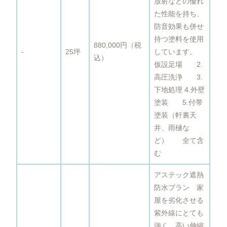
放射などの優れ
た性能を持ち、
防音効果も併せ
持つ塗料を使用
880,000円（税
‐
25坪
しています。
込）
仮設足場 2.
高圧洗浄 3.
下地処理 4.外壁
塗装 5.付帯
塗装（軒裏天
井、雨樋な
ど） 全て含
む
アステック遮熱
防水プラン 家
屋を劣化させる
紫外線にとても
強く、高い伸縮