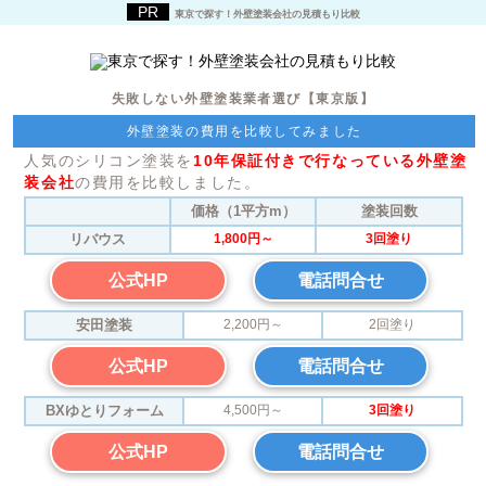
東京で探す！外壁塗装会社の見積もり比較
失敗しない外壁塗装業者選び【東京版】
外壁塗装の費用を比較してみました
人気のシリコン塗装を
10年保証付きで行なっている外壁塗
装会社
の費用を比較しました。
価格（1平方m）
塗装回数
リバウス
1,800円～
3回塗り
公式HP
電話問合せ
安田塗装
2,200円～
2回塗り
公式HP
電話問合せ
BXゆとりフォーム
4,500円～
3回塗り
公式HP
電話問合せ