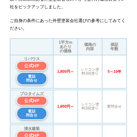
社をピックアップしました。
ご自身の条件にあった外壁塗装会社選びの参考にしてみてく
ださい。
1平方m
価格の
保証
あたり
内容
年数
の価格
リバウス
公式HP
シリコン塗
1,800円～
5～10年
料3回塗り
電話
問合せ
プロタイムズ
公式HP
シリコン塗
1,800円～
要問合せ
料3回塗り
電話
問合せ
清水建装
公式HP