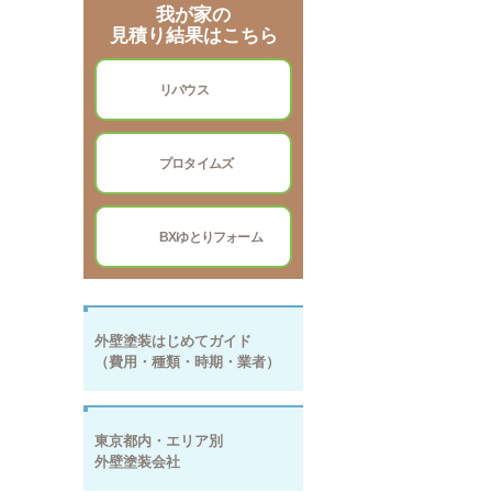
我が家の
見積り結果はこちら
vol.
リバウス
1
vol.
プロタイムズ
2
vol.
BXゆとりフォーム
3
外壁塗装はじめてガイド
（費用・種類・時期・業者）
東京都内・エリア別
外壁塗装会社