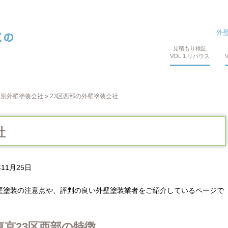
外
見積もり検証
VOL.1 リバウス
ア別外壁塗装会社
»
23区西部の外壁塗装会社
社
年11月25日
壁塗装の注意点や、評判の良い外壁塗装業者をご紹介しているページで
京23区西部の特徴