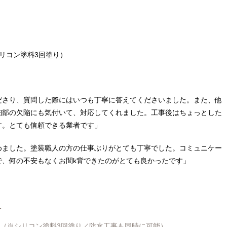
リコン塗料3回塗り）
ださり、質問した際にはいつも丁寧に答えてくださいました。また、他
細部の欠陥にも気付いて、対応してくれました。工事後はちょっとした
す。とても信頼できる業者です」
めました。塗装職人の方の仕事ぶりがとても丁寧でした。コミュニケー
で、何の不安もなくお間k背できたのがとても良かったです」
1
円～（※シリコン塗料3回塗り／防水工事も同時に可能）