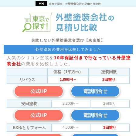
東京で探す！外壁塗装会社の見積もり比較
失敗しない外壁塗装業者選び【東京版】
外壁塗装の費用を比較してみました
人気のシリコン塗装を
10年保証付きで行なっている外壁塗
装会社
の費用を比較しました。
価格（1平方m）
塗装回数
リバウス
1,800円～
3回塗り
公式HP
電話問合せ
安田塗装
2,200円～
2回塗り
公式HP
電話問合せ
BXゆとりフォーム
4,500円～
3回塗り