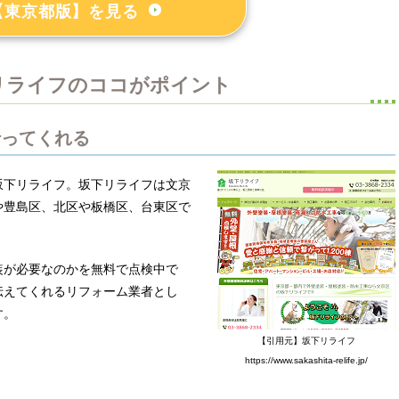
【東京都版】を見る
リライフのココがポイント
行ってくれる
坂下リライフ。坂下リライフは文京
や豊島区、北区や板橋区、台東区で
装が必要なのかを無料で点検中で
伝えてくれるリフォーム業者とし
す。
【引用元】坂下リライフ
https://www.sakashita-relife.jp/