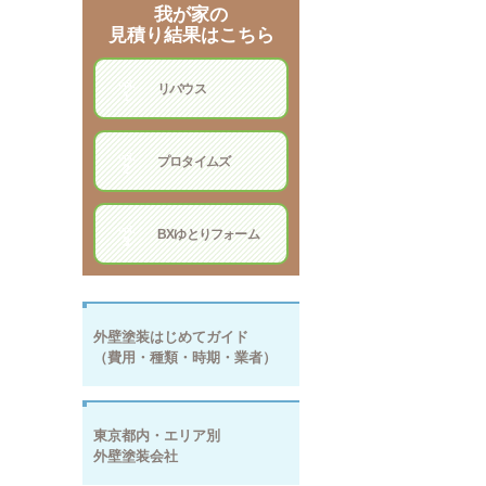
我が家の
見積り結果はこちら
vol.
リバウス
1
vol.
プロタイムズ
2
vol.
BXゆとりフォーム
3
外壁塗装はじめてガイド
（費用・種類・時期・業者）
東京都内・エリア別
外壁塗装会社