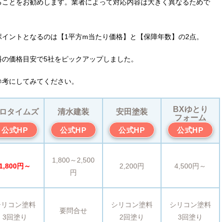
ることをお勧めします。業者によって対応内容は大きく異なるためで
イントとなるのは【1平方m当たり価格】と【保障年数】の2点。
料の価格目安で5社をピックアップしました。
参考にしてみてください。
BXゆとり
ロタイムズ
清水建装
安田塗装
フォーム
公式HP
公式HP
公式HP
公式HP
1,800～2,500
1,800円～
2,200円
4,500円～
円
シリコン塗料
シリコン塗料
シリコン塗料
要問合せ
3回塗り
2回塗り
3回塗り