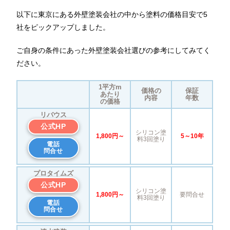
以下に東京にある外壁塗装会社の中から塗料の価格目安で5
社をピックアップしました。
ご自身の条件にあった外壁塗装会社選びの参考にしてみてく
ださい。
1平方m
価格の
保証
あたり
内容
年数
の価格
リバウス
公式HP
シリコン塗
1,800円～
5～10年
料3回塗り
電話
問合せ
プロタイムズ
公式HP
シリコン塗
1,800円～
要問合せ
料3回塗り
電話
問合せ