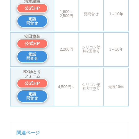
清水建装
公式HP
1,800～
要問合せ
1～10年
2,500円
電話
問合せ
安田塗装
公式HP
シリコン塗
2,200円
3～10年
料2回塗り
電話
問合せ
BXゆとり
フォーム
公式HP
シリコン塗
4,500円～
最長10年
料3回塗り
電話
問合せ
関連ページ