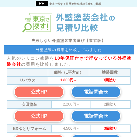
東京で探す！外壁塗装会社の見積もり比較
失敗しない外壁塗装業者選び【東京版】
外壁塗装の費用を比較してみました
人気のシリコン塗装を
10年保証付きで行なっている外壁塗
装会社
の費用を比較しました。
価格（1平方m）
塗装回数
リバウス
1,800円～
3回塗り
公式HP
電話問合せ
安田塗装
2,200円～
2回塗り
公式HP
電話問合せ
BXゆとりフォーム
4,500円～
3回塗り