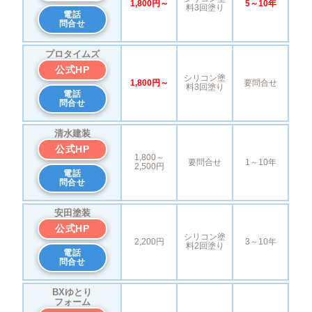
1,800円～
5～10年
料3回塗り
電話
問合せ
プロタイムズ
公式HP
シリコン塗
1,800円～
要問合せ
料3回塗り
電話
問合せ
清水建装
公式HP
1,800～
要問合せ
1～10年
2,500円
電話
問合せ
安田塗装
公式HP
シリコン塗
2,200円
3～10年
料2回塗り
電話
問合せ
BXゆとり
フォーム