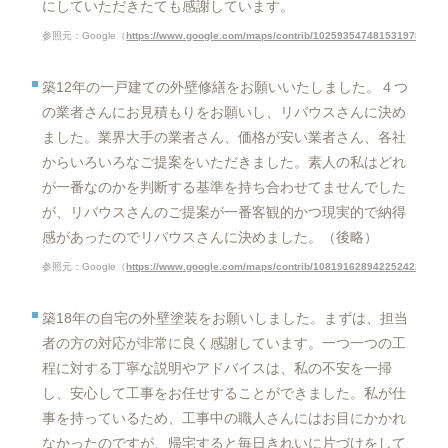
にしていただきたても感謝しています。
参照元：Google（
https://www.google.com/maps/contrib/102593547481531978108/r
築12年の一戸建ての外壁修繕をお願いいたしました。４つ
の業者さんにお見積もりをお願いし、リバウスさんに決め
ました。業界大手の業者さん、価格が安い業者さん、各社
からいろいろなご提案をいただきました。素人の私はどれ
が一番なのかを判断する基準を持ち合わせてませんでした
が、リバウスさんのご提案が一番客観的かつ現実的で納得
感があったのでリバウスさんに決めました。（後略）
参照元：Google（
https://www.google.com/maps/contrib/108191628942252422621/r
築18年の自宅の外壁塗装をお願いしました。まずは、担当
者の方の対応が非常に良く感謝しています。一つ一つの工
程に対する丁寧な説明やアドバイスは、私の不安を一掃
し、安心して工事をお任せすることができました。私が仕
事を持っているため、工事中の職人さんにはお目にかかれ
なかったのですが、帰宅すると毎日きれいに片づけをして