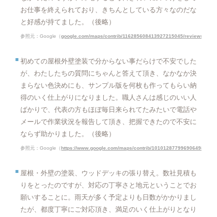
お仕事を終えられており、きちんとしている方々なのだな
と好感が持てました。（後略）
参照元：Google（
google.com/maps/contrib/116285608413927215045/reviews?hl=j
初めての屋根外壁塗装で分からない事だらけで不安でした
が、わたしたちの質問にちゃんと答えて頂き、なかなか決
まらない色決めにも、サンプル版を何枚も作ってもらい納
得のいく仕上がりになりました。職人さんは感じのいい人
ばかりで、代表の方もほぼ毎日来られてたみたいで電話や
メールで作業状況を報告して頂き、把握できたので不安に
ならず助かりました。（後略）
参照元：Google（
https://www.google.com/maps/contrib/101012877996906498680/r
屋根・外壁の塗装、ウッドデッキの張り替え。数社見積も
りをとったのですが、対応の丁寧さと地元ということでお
願いすることに。雨天が多く予定よりも日数がかかりまし
たが、都度丁寧にご対応頂き、満足のいく仕上がりとなり