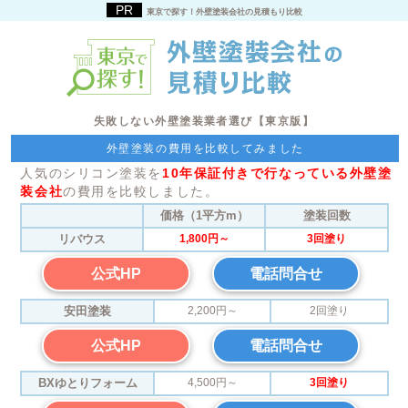
東京で探す！外壁塗装会社の見積もり比較
失敗しない外壁塗装業者選び【東京版】
外壁塗装の費用を比較してみました
人気のシリコン塗装を
10年保証付きで行なっている外壁塗
装会社
の費用を比較しました。
価格（1平方m）
塗装回数
リバウス
1,800円～
3回塗り
公式HP
電話問合せ
安田塗装
2,200円～
2回塗り
公式HP
電話問合せ
BXゆとりフォーム
4,500円～
3回塗り