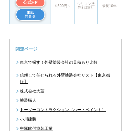
公式HP
シリコン塗
4,500円～
最長10年
料3回塗り
電話
問合せ
関連ページ
東京で探す！外壁塗装会社の見積もり比較
信頼して任せられる外壁塗装会社リスト【東京都
版】
株式会社大蓮
塗装職人
トーソーコントラクション（ハートペイント）
小川建装
中塚吹付塗装工業