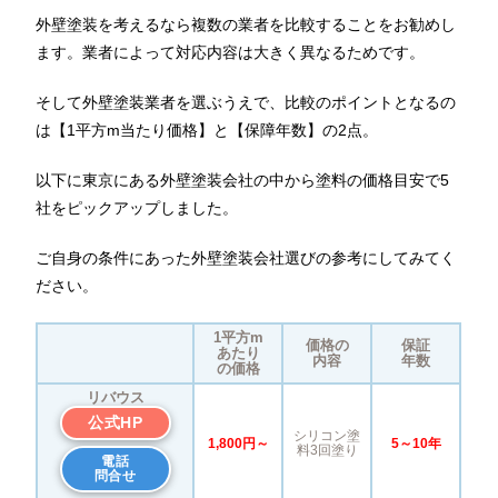
外壁塗装を考えるなら複数の業者を比較することをお勧めし
ます。業者によって対応内容は大きく異なるためです。
そして外壁塗装業者を選ぶうえで、比較のポイントとなるの
は【1平方m当たり価格】と【保障年数】の2点。
以下に東京にある外壁塗装会社の中から塗料の価格目安で5
社をピックアップしました。
ご自身の条件にあった外壁塗装会社選びの参考にしてみてく
ださい。
1平方m
価格の
保証
あたり
内容
年数
の価格
リバウス
公式HP
シリコン塗
1,800円～
5～10年
料3回塗り
電話
問合せ