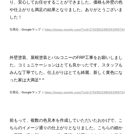
り、安心してお任せすることができました。価格も外壁の色
や仕上がりも満足の結果となりました。ありがとうございま
した！
引用元：Googleマップ（
https://maps.google.com/?cid=17025811580291995734
）
外壁塗装、屋根塗装とバルコニーのFRP工事をお願いしまし
た。コミュニケーションはとても良かったです、スタッフも
みんな丁寧でした。仕上がりはとても綺麗、新しく黄色にな
った家は大満足^ ^
引用元：Googleマップ（
https://maps.google.com/?cid=17025811580291995734
）
前もって、複数の色見本を作成していただいたおかげで、こ
ちらのイメージ通りの仕上がりとなりました。こちらの細か