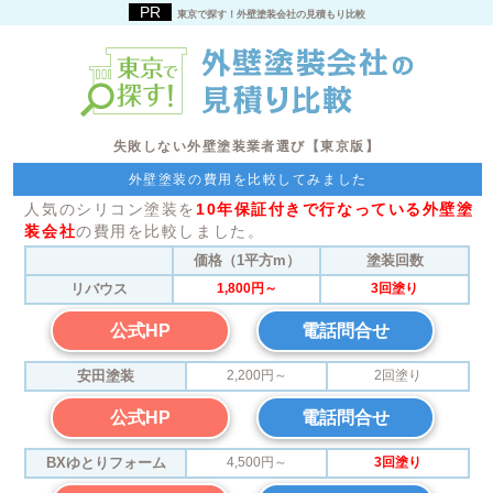
東京で探す！外壁塗装会社の見積もり比較
失敗しない外壁塗装業者選び【東京版】
外壁塗装の費用を比較してみました
人気のシリコン塗装を
10年保証付きで行なっている外壁塗
装会社
の費用を比較しました。
価格（1平方m）
塗装回数
リバウス
1,800円～
3回塗り
公式HP
電話問合せ
安田塗装
2,200円～
2回塗り
公式HP
電話問合せ
BXゆとりフォーム
4,500円～
3回塗り