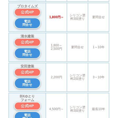
プロタイムズ
公式HP
シリコン塗
1,800円～
要問合せ
料3回塗り
電話
問合せ
清水建装
公式HP
1,800～
要問合せ
1～10年
2,500円
電話
問合せ
安田塗装
公式HP
シリコン塗
2,200円
3～10年
料2回塗り
電話
問合せ
BXゆとり
フォーム
公式HP
シリコン塗
4,500円～
最長10年
料3回塗り
電話