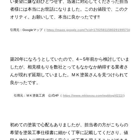
い要望に嫌な顔ひとつせず、迅速に対応してくださった担当
者様には本当にお世話になりました。このお値段で、このク
オリティ。お願いして、本当に良かったです‼︎
引用元：Googleマップ（
https://maps.google.com/?cid=17025811580291995734
）
築20年になろうとしていたので、4～5年前から検討していま
したが、相見積もりを数社とってもなかなか納得する業者さ
んが現れず延期していました。ＭＫ塗装さんを見つけられて
良かったです。
引用元：ＭＫ塗装工房 公式HP（
https://www.mktosou.com/wpblog/4211/
）
初めての塗装で心配もありましたが、担当者の方がこちらの
希望を塗装工事仕様書に細かく丁寧に記載してくださり、値