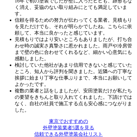
16年で初の塗装でしたが壁に入ったヒビも、跡形もな
く消え、妥協のない取り組みにとても満足していま
す。
信頼を得るための努力が伝わってくる業者。見積もり
を見ただけでも、それが明らかでしたね。こちらに依
頼して、本当に良かったと感じています。
見積もりではより安いところもありましたが、打ち合
わせ時の誠実さ真摯さに惹かれました。雨戸や冷房管
まで壁の色に合わせてくれるなど、細かい心意気にも
感動しました。
検討していた他社があまり信用できないと感じていた
ところ、知人から評判を聞きました。近隣への丁寧な
挨拶に始まり丁寧な仕事ぶりまで、本当にお願いして
よかったです。
複数の業者と話をしましたが、安田塗装だけが私たち
の要望をきちんと取り入れてくれました。下請けでは
なく、自社の社員で施工する点も安心感につながりま
した。
東京でおすすめの
外壁塗装業者5選を見る
信頼できる外壁塗装会社リスト