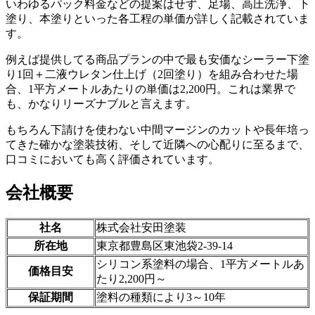
いわゆるパック料金などの提案はせず、足場、高圧洗浄、下
塗り、本塗りといった各工程の単価が詳しく記載されていま
す。
例えば提供してる商品プランの中で最も安価なシーラー下塗
り1回＋二液ウレタン仕上げ（2回塗り）を組み合わせた場
合、1平方メートルあたりの単価は2,200円。これは業界で
も、かなりリーズナブルと言えます。
もちろん下請けを使わない中間マージンのカットや長年培っ
てきた確かな塗装技術、そして近隣への心配りに至るまで、
口コミにおいても高く評価されています。
会社概要
社名
株式会社安田塗装
所在地
東京都豊島区東池袋2-39-14
シリコン系塗料の場合、1平方メートルあ
価格目安
たり2,200円～
保証期間
塗料の種類により3～10年