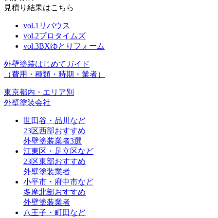
見積り結果はこちら
vol.
1
リバウス
vol.
2
プロタイムズ
vol.
3
BXゆとりフォーム
外壁塗装はじめてガイド
（費用・種類・時期・業者）
東京都内・エリア別
外壁塗装会社
世田谷・品川など
23区西部おすすめ
外壁塗装業者3選
江東区・足立区など
23区東部おすすめ
外壁塗装業者
小平市・府中市など
多摩北部おすすめ
外壁塗装業者
八王子・町田など