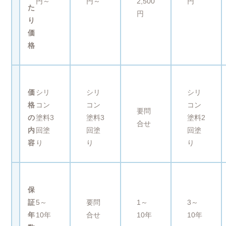
円～
円～
2,500
円
た
円
り
価
格
価
シリ
シリ
シリ
格
コン
コン
コン
要問
の
塗料3
塗料3
塗料2
合せ
内
回塗
回塗
回塗
容
り
り
り
保
証
5～
要問
1～
3～
年
10年
合せ
10年
10年