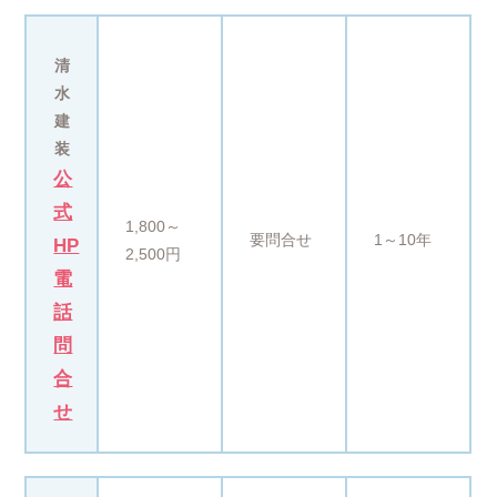
清
水
建
装
公
式
1,800～
要問合せ
1～10年
HP
2,500円
電
話
問
合
せ