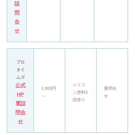
話
問
合
せ
プロ
タイ
ムズ
シリコ
公式
1,800円
要問合
ン塗料3
HP
～
せ
回塗り
電話
問合
せ