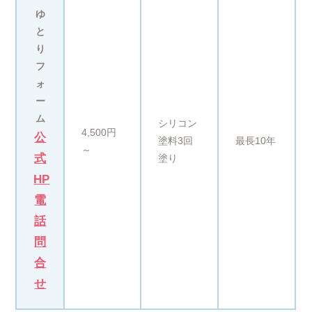
ゆ
と
り
フ
ォ
ー
ム
シリコン
4,500円
公
塗料3回
最長10年
～
式
塗り
HP
電
話
問
合
せ