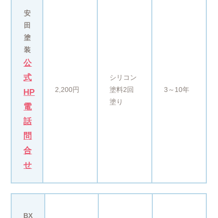
安
田
塗
装
公
式
シリコン
2,200円
塗料2回
3～10年
HP
塗り
電
話
問
合
せ
BX