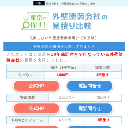
東京で探す！外壁塗装会社の見積もり比較
失敗しない外壁塗装業者選び【東京版】
外壁塗装の費用を比較してみました
人気のシリコン塗装を
10年保証付きで行なっている外壁塗
装会社
の費用を比較しました。
価格（1平方m）
塗装回数
リバウス
1,800円～
3回塗り
公式HP
電話問合せ
安田塗装
2,200円～
2回塗り
公式HP
電話問合せ
BXゆとりフォーム
4,500円～
3回塗り